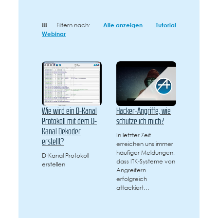
Filtern nach:
Alle anzeigen
Tutorial
Webinar
Wie wird ein D-Kanal
Hacker-Angriffe, wie
Protokoll mit dem D-
schütze ich mich?
Kanal Dekoder
In letzter Zeit
erstellt?
erreichen uns immer
häufiger Meldungen,
D-Kanal Protokoll
dass ITK-Systeme von
erstellen
Angreifern
erfolgreich
attackiert…