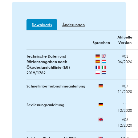
Downloads
Änderungen
Aktuelle
Sprachen
Version
Technische Daten und
V03
Effizienzangaben nach
06/2026
Ökodesignrichtlinie (EU)
2019/1782
Schnellinbetriebnahmeanleitung
V07
11/2020
Bedienungsanleitung
11
12/2020
V06
12/2020