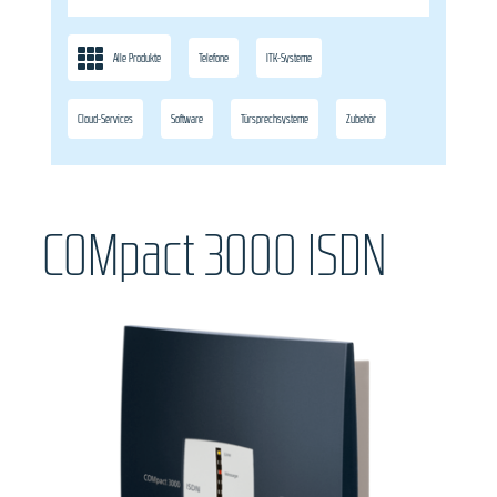
Alle Produkte
Telefone
ITK-Systeme
Cloud-Services
Software
Türsprechsysteme
Zubehör
COMpact 3000 ISDN