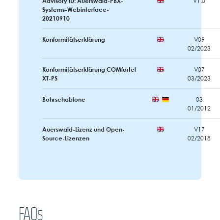
Advisory ID: Auerswald-PBX-
V1.0
Systems-Webinterface-
20210910
Konformitätserklärung
V09
02/2023
Konformitätserklärung COMfortel
V07
XT-PS
03/2023
Bohrschablone
03
01/2012
Auerswald-Lizenz und Open-
V17
Source-Lizenzen
02/2018
FAQs