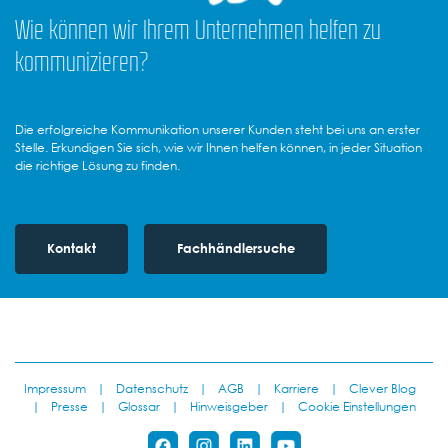
Wie können wir Ihrem Unternehmen helfen zu
kommunizieren?
Die erfolgreiche Kommunikation unserer Kunden steht bei uns an erster
Stelle. Erkundigen Sie sich, wie wir Ihnen helfen können, in jeder Situation
die richtige Lösung zu finden.
Kontakt
Fachhändlersuche
Impressum
|
Datenschutz
|
AGB
|
Karriere
|
Clever Blog
|
Presse
|
Glossar
|
Hinweisgeber
|
Cookie Einstellungen