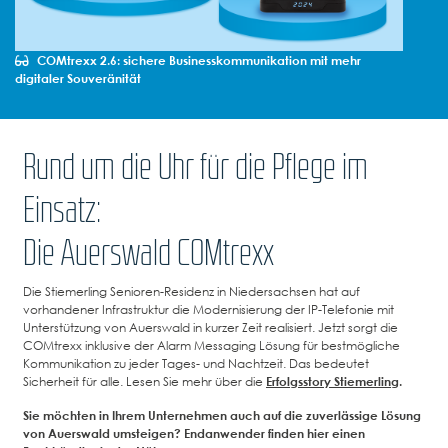
COMtrexx 2.6: sichere Businesskommunikation mit mehr
digitaler Souveränität
Rund um die Uhr für die Pflege im
Einsatz:
Die Auerswald COMtrexx
Die Stiemerling Senioren-Residenz in Niedersachsen hat auf
vorhandener Infrastruktur die Modernisierung der IP-Telefonie mit
Unterstützung von Auerswald in kurzer Zeit realisiert. Jetzt sorgt die
COMtrexx inklusive der Alarm Messaging Lösung für bestmögliche
Kommunikation zu jeder Tages- und Nachtzeit. Das bedeutet
Sicherheit für alle. Lesen Sie mehr über die
Erfolgsstory Stiemerling
.
Sie möchten in Ihrem Unternehmen auch auf die zuverlässige Lösung
von Auerswald umsteigen? Endanwender finden hier einen