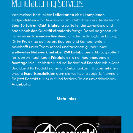
Manufacturing Services
Von minimal bestückten
Leiterkarten
bis zu
komplexen
Endprodukten
– mit Auerswald EMS steht Ihnen ein Hersteller mit
über 60 Jahren OEM-Erfahrung
zur Seite, der zuverlässig und
nach
höchsten Qualitätsstandards
fertigt. Dabei beginnen wir
mit einer
umfassenden Beratung,
um die bestmögliche Lösung
für Ihr Projekt zu definieren. Bauteile und Komponenten
beschafft unser Team schnell und zuverlässig über unser
weltweites Netzwerk mit über 250 Distributoren.
Ab Losgröße 1
fertigen wir nach
Lean-Prinzipien
in einer
hochmodernen
Montagelinie
– fehlerfrei und bei Bedarf auf Knopfdruck in Serie.
Und damit Ihr Produkt sicher am Zielort ankommt, übernehmen
unsere
Exportspezialisten
gern die weltweite Logistik. Nehmen
Sie jetzt Kontakt zu uns auf und fordern Sie ein unverbindliches
Angebot an!
Mehr Infos