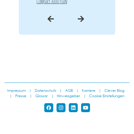
COMpact 3000 ISDN
Impressum
|
Datenschutz
|
AGB
|
Karriere
|
Clever Blog
|
Presse
|
Glossar
|
Hinweisgeber
|
Cookie Einstellungen