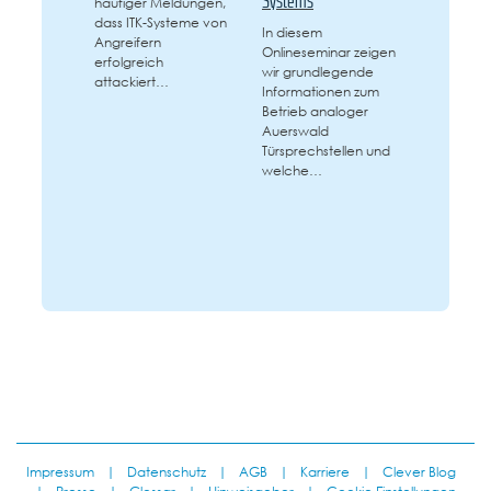
Systems
häufiger Meldungen,
dass ITK-Systeme von
In diesem
Angreifern
Onlineseminar zeigen
erfolgreich
wir grundlegende
attackiert…
Informationen zum
Betrieb analoger
Auerswald
Türsprechstellen und
welche…
Impressum
|
Datenschutz
|
AGB
|
Karriere
|
Clever Blog