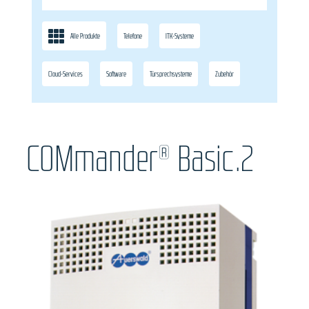
Alle Produkte
Telefone
ITK-Systeme
Cloud-Services
Software
Türsprechsysteme
Zubehör
COMmander® Basic.2