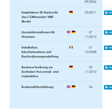
09/2006
Empfohlene SD-Karten für
03/2011
PD
das COMmander VMF-
Modul
Lizenzinformationen für
07
PD
Firmware
11/2013
Installation,
01
PD
Inbetriebnahme und
10/2008
Kurzbedienungsanleitung
Kurzbeschreibung zur
30
PD
Zentralen Voicemail- und
11/2010
Faxfunktion
Konformitätserklärung
04
PD