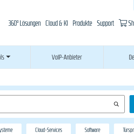
360° Lösungen
Cloud & KI
Produkte
Support
Sh
ls
VoIP-Anbieter
De
Systeme
Cloud-Services
Software
Türsp