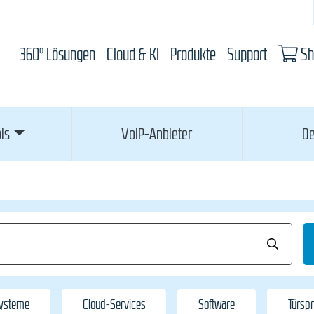
360° Lösungen
Cloud & KI
Produkte
Support
Sh
ls
VoIP-Anbieter
De
Systeme
Cloud-Services
Software
Türsp