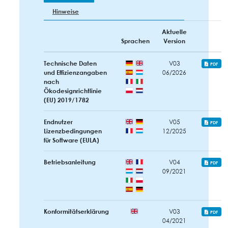
Hinweise
Aktuelle
Sprachen
Version
Technische Daten
V03
PDF
und Effizienzangaben
06/2026
nach
Ökodesignrichtlinie
(EU) 2019/1782
Endnutzer
V05
PDF
Lizenzbedingungen
12/2025
für Software (EULA)
Betriebsanleitung
V04
PDF
09/2021
Konformitätserklärung
V03
PDF
04/2021