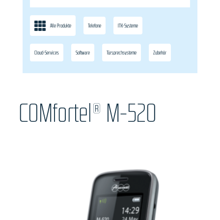
Alle Produkte
Telefone
ITK-Systeme
Cloud-Services
Software
Türsprechsysteme
Zubehör
COMfortel® M-520