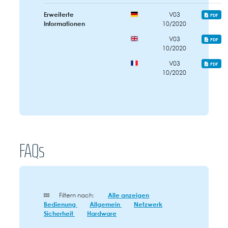
Erweiterte
V03
PDF
Informationen
10/2020
V03
PDF
10/2020
V03
PDF
10/2020
FAQs
Filtern nach:
Alle anzeigen
Bedienung
Allgemein
Netzwerk
Sicherheit
Hardware