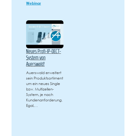
Webinar
Neues Profi-IP-DECT-
System von
Auerswald!
Auerswald erweitert
sein Produktsortiment
um ein neues Single
bzw. Multizellen-
System, je nach
Kundenanforderung.
Egal,…