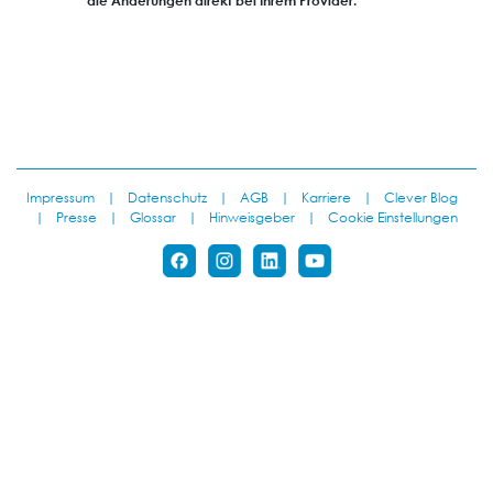
die Änderungen direkt bei Ihrem Provider.
Impressum
|
Datenschutz
|
AGB
|
Karriere
|
Clever Blog
|
Presse
|
Glossar
|
Hinweisgeber
|
Cookie Einstellungen