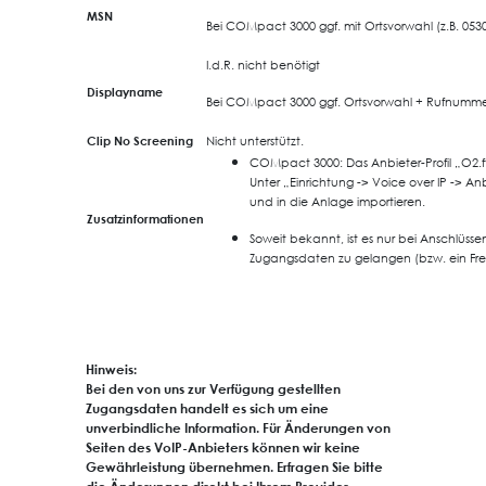
MSN
Bei COMpact 3000 ggf. mit Ortsvorwahl (z.B. 053
I.d.R. nicht benötigt
Displayname
Bei COMpact 3000 ggf.
Ortsvorwahl + Rufnumme
Clip No Screening
Nicht unterstützt.
COMpact 3000: Das Anbieter-Profil „O2.f
Unter „Einrichtung -> Voice over IP -> A
und in die Anlage importieren.
Zusatzinformationen
Soweit bekannt, ist es nur bei Anschlüsse
Zugangsdaten zu gelangen (bzw. ein Frem
Hinweis:
Bei den von uns zur Verfügung gestellten
Zugangsdaten handelt es sich um eine
unverbindliche Information. Für Änderungen von
Seiten des VoIP-Anbieters können wir keine
Gewährleistung übernehmen. Erfragen Sie bitte