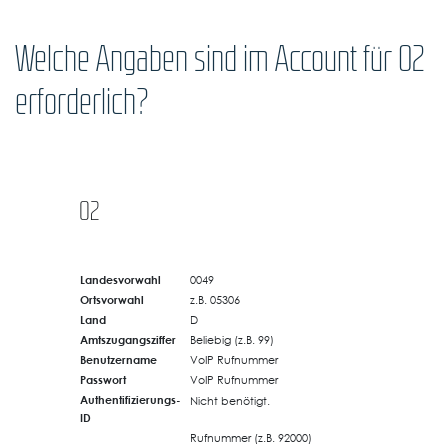
Welche Angaben sind im Account für O2
erforderlich?
O2
Landesvorwahl
0049
Ortsvorwahl
z.B. 05306
Land
D
Amtszugangsziffer
Beliebig (z.B. 99)
Benutzername
VoIP Rufnummer
Passwort
VoIP Rufnummer
Authentifizierungs-
Nicht benötigt.
ID
Rufnummer (z.B. 92000)