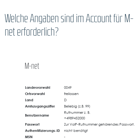
Welche Angaben sind im Account für M-
net erforderlich?
M-net
Landesvorwahl
0049
Ortsvorwahl
freilassen
Land
D
Amtszugangsziffer
Beliebig (z.B. 99)
Rufnummer z. B.
Benutzername
+4989452000
Passwort
Zur VoIP-Rufnummer gehörendes Passwort.
Authentifizierungs-ID
nicht benötigt
MSN
-