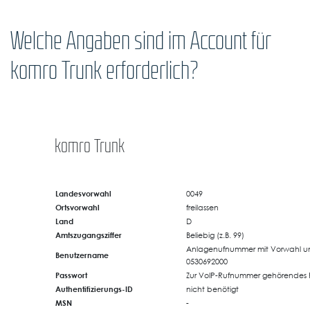
Welche Angaben sind im Account für
komro Trunk erforderlich?
komro Trunk
Landesvorwahl
0049
Ortsvorwahl
freilassen
Land
D
Amtszugangsziffer
Beliebig (z.B. 99)
Anlagenufnummer mit Vorwahl un
Benutzername
0530692000
Passwort
Zur VoIP-Rufnummer gehörendes 
Authentifizierungs-ID
nicht benötigt
MSN
-