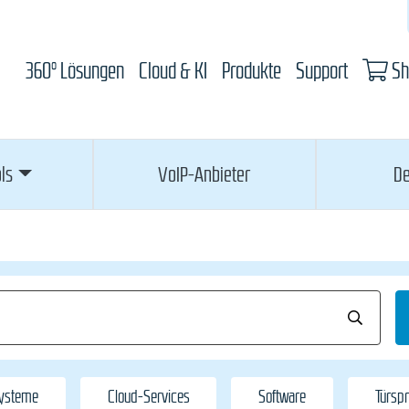
360° Lösungen
Cloud & KI
Produkte
Support
Sh
ls
VoIP-Anbieter
De
Systeme
Cloud-Services
Software
Türsp