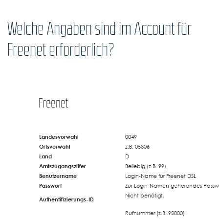
Welche Angaben sind im Account für
Freenet erforderlich?
Freenet
Landesvorwahl
0049
Ortsvorwahl
z.B. 05306
Land
D
Amtszugangsziffer
Beliebig (z.B. 99)
Benutzername
Login-Name für Freenet DSL
Passwort
Zur Login-Namen gehörendes Passwo
Nicht benötigt.
Authentifizierungs-ID
Rufnummer (z.B. 92000)