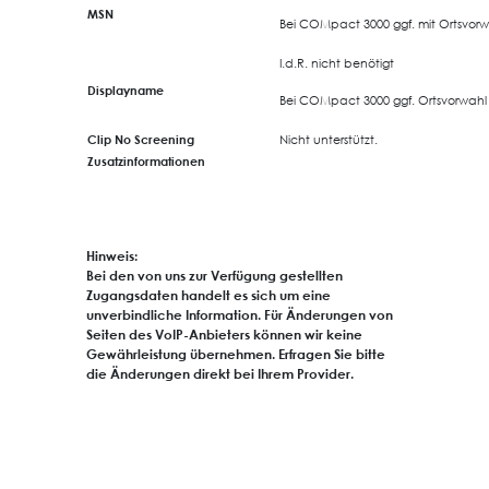
MSN
Bei COMpact 3000 ggf. mit Ortsvorwa
I.d.R. nicht benötigt
Displayname
Bei COMpact 3000 ggf.
Ortsvorwahl
Clip No Screening
Nicht unterstützt.
Zusatzinformationen
Hinweis:
Bei den von uns zur Verfügung gestellten
Zugangsdaten handelt es sich um eine
unverbindliche Information. Für Änderungen von
Seiten des VoIP-Anbieters können wir keine
Gewährleistung übernehmen. Erfragen Sie bitte
die Änderungen direkt bei Ihrem Provider.