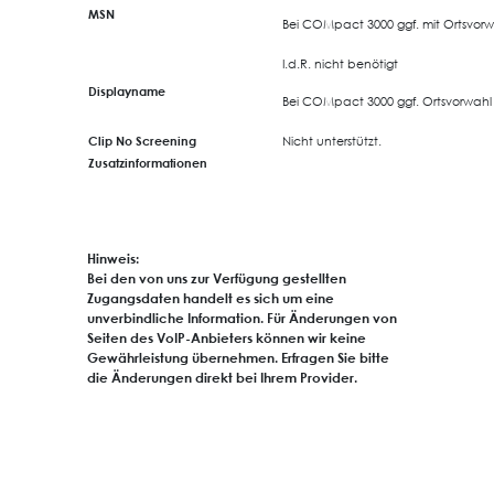
MSN
Bei COMpact 3000 ggf. mit Ortsvorwa
I.d.R. nicht benötigt
Displayname
Bei COMpact 3000 ggf.
Ortsvorwahl
Clip No Screening
Nicht unterstützt.
Zusatzinformationen
Hinweis:
Bei den von uns zur Verfügung gestellten
Zugangsdaten handelt es sich um eine
unverbindliche Information. Für Änderungen von
Seiten des VoIP-Anbieters können wir keine
Gewährleistung übernehmen. Erfragen Sie bitte
die Änderungen direkt bei Ihrem Provider.