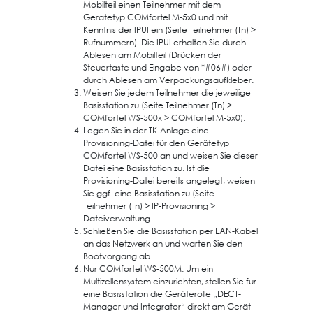
Mobilteil einen Teilnehmer mit dem
Gerätetyp COMfortel M-5x0 und mit
Kenntnis der IPUI ein (Seite Teilnehmer (Tn) >
Rufnummern). Die IPUI erhalten Sie durch
Ablesen am Mobilteil (Drücken der
Steuertaste und Eingabe von *#06#) oder
durch Ablesen am Verpackungsaufkleber.
Weisen Sie jedem Teilnehmer die jeweilige
Basisstation zu (Seite Teilnehmer (Tn) >
COMfortel WS-500x > COMfortel M-5x0).
Legen Sie in der TK-Anlage eine
Provisioning-Datei für den Gerätetyp
COMfortel WS-500 an und weisen Sie dieser
Datei eine Basisstation zu. Ist die
Provisioning-Datei bereits angelegt, weisen
Sie ggf. eine Basisstation zu (Seite
Teilnehmer (Tn) > IP-Provisioning >
Dateiverwaltung.
Schließen Sie die Basisstation per LAN-Kabel
an das Netzwerk an und warten Sie den
Bootvorgang ab.
Nur COMfortel WS-500M: Um ein
Multizellensystem einzurichten, stellen Sie für
eine Basisstation die Geräterolle „DECT-
Manager und Integrator“ direkt am Gerät