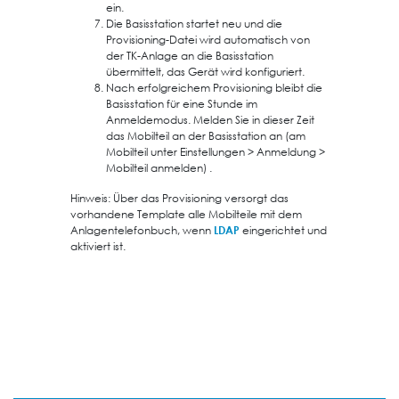
ein.
Die Basisstation startet neu und die
Provisioning-Datei wird automatisch von
der TK-Anlage an die Basisstation
übermittelt, das Gerät wird konfiguriert.
Nach erfolgreichem Provisioning bleibt die
Basisstation für eine Stunde im
Anmeldemodus. Melden Sie in dieser Zeit
das Mobilteil an der Basisstation an (am
Mobilteil unter Einstellungen > Anmeldung >
Mobilteil anmelden) .
Hinweis: Über das Provisioning versorgt das
vorhandene Template alle Mobilteile mit dem
Anlagentelefonbuch, wenn
LDAP
eingerichtet und
aktiviert ist.