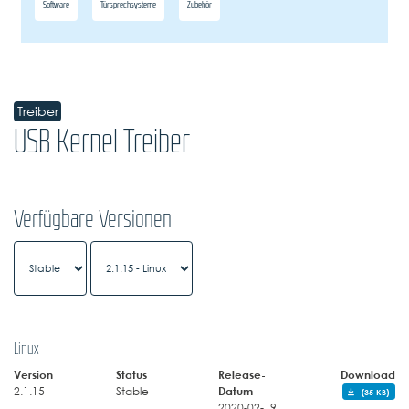
Software
Türsprechsysteme
Zubehör
Treiber
USB Kernel Treiber
Verfügbare Versionen
Linux
Version
Status
Release-
Download
2.1.15
Stable
Datum
(35 KB)
2020-02-19