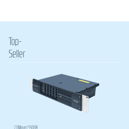
Top-
Seller
 5500R
COMpact 5200