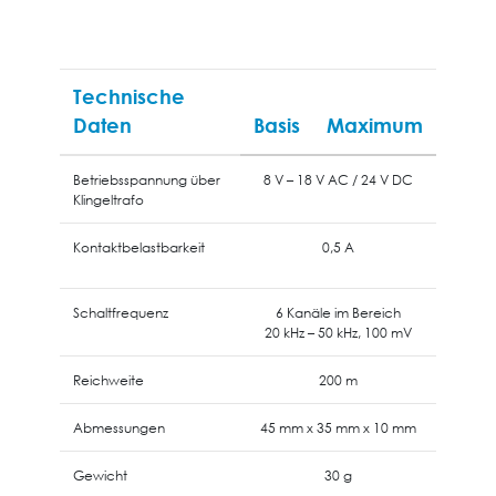
Technische
Daten
Basis
Maximum
Betriebsspannung über
8 V – 18 V AC / 24 V DC
Klingeltrafo
Kontaktbelastbarkeit
0,5 A
Schaltfrequenz
6 Kanäle im Bereich
20 kHz – 50 kHz, 100 mV
Reichweite
200 m
Abmessungen
45 mm x 35 mm x 10 mm
Gewicht
30 g