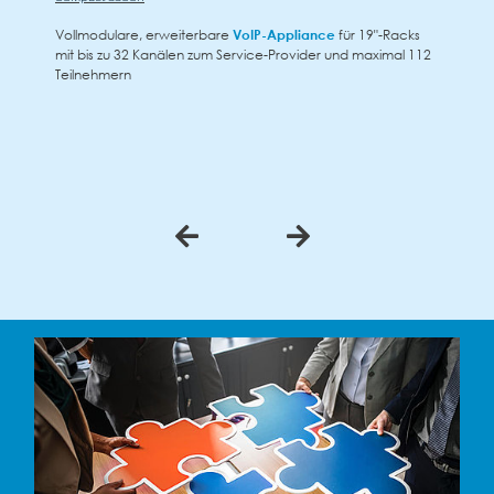
ulare, erweiterbare
VoIP-Appliance
für 19"-Racks
Vollmodulare
 zu 32 Kanälen zum Service-Provider und maximal 112
max. 20 Kanä
mern
5 Steckplätz