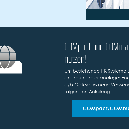
COMpact und COMman
nutzen!
Um bestehende ITK-Systeme
angebundener analoger Endge
a/b-Gateways neue Verwendung
folgenden Anleitung.
COMpact/COMmand