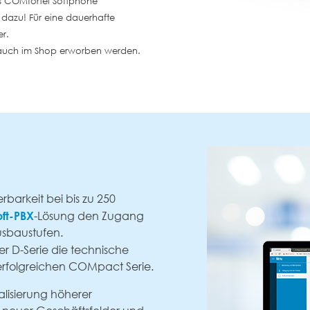
das COMfortel Softphone
s dazu! Für eine dauerhafte
er.
auch im Shop erworben werden.
erbarkeit bei bis zu 250
oft-PBX
-Lösung den Zugang
usbaustufen.
r D-Serie die technische
r erfolgreichen COMpact Serie.
alisierung höherer