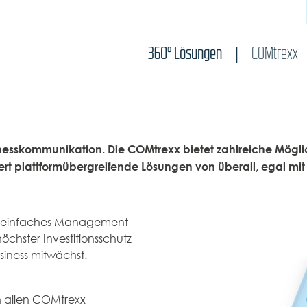
360° Lösungen
COMtrexx
sinesskommunikation. Die
COMtrexx bietet zahlreiche Möglic
siert plattformübergreifende Lösungen von überall, egal m
und einfaches Management
chster Investitionsschutz
siness mitwächst.
von allen COMtrexx