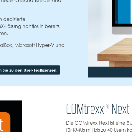
 neuer Geschäftsfelder und
ch dedizierte
X-Lösung nahtlos in bereits
ren.
ualBox, Microsoft Hyper-V und
 Sie zu den User-Testlizenzen.
COMtrexx® Next
Die COMtrexx Next ist eine äuß
für KMUs mit bis zu 40 Usern 