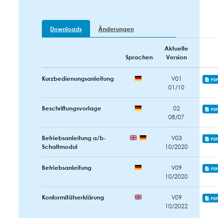
Downloads
Änderungen
Aktuelle
Sprachen
Version
Kurzbedienungsanleitung
V01
PD
01/10
Beschriftungsvorlage
02
PD
08/07
Betriebsanleitung a/b-
V03
PD
Schaltmodul
10/2020
Betriebsanleitung
V09
PD
10/2020
Konformitätserklärung
V09
PD
10/2022