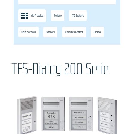
Alle Produkte
Telefone
ITK-Systeme
Cloud-Services
Software
Türsprechsysteme
Zubehör
TFS-Dialog 200 Serie