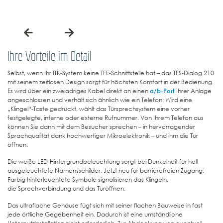
Ihre Vorteile im Detail
Selbst, wenn Ihr ITK-System keine TFE-Schnittstelle hat – das TFS-Dialog 210
mit seinem zeitlosen Design sorgt für höchsten Komfort in der Bedienung.
Es wird über ein zweiadriges Kabel direkt an einen
a/b-Port
Ihrer Anlage
angeschlossen und verhält sich ähnlich wie ein Telefon: Wird eine
„Klingel“-Taste gedrückt, wählt das Türsprechsystem eine vorher
festgelegte, interne oder externe Rufnummer. Von Ihrem Telefon aus
können Sie dann mit dem Besucher sprechen – in hervorragender
Sprachqualität dank hochwertiger Mikroelektronik – und ihm die Tür
öffnen.
Die weiße LED-Hintergrundbeleuchtung sorgt bei Dunkelheit für hell
ausgeleuchtete Namensschilder. Jetzt neu für barrierefreien Zugang:
Farbig hinterleuchtete Symbole signalisieren das Klingeln,
die Sprechverbindung und das Türöffnen.
Das ultraflache Gehäuse fügt sich mit seiner flachen Bauweise in fast
jede örtliche Gegebenheit ein. Dadurch ist eine umständliche
Unterputzinstallation nicht erforderlich. Zur Abdeckung von eventuell