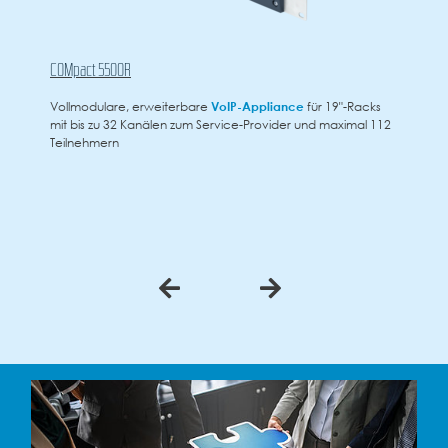
COMpact 5200R
e
VoIP-Appliance
für 19"-Racks
Vollmodularer
VoIP
-Kommunikatio
ervice-Provider und maximal 112
max. 20 Kanälen zum Service-Pro
5 Steckplätzen