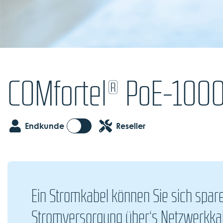
COMfortel® PoE-100
Endkunde
Reseller
Ein Stromkabel können Sie sich spar
Stromversorgung über‘s Netzwerkka