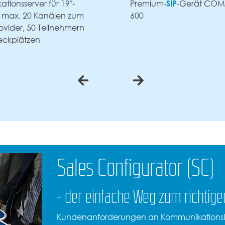
SIP
Pr
Premium-
-Gerät COMfortel D-
60
600
n
Sales Configurator (SC)
- der einfache Weg zum richtig
Kundenanforderungen an Kommunikationslös