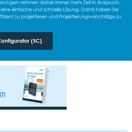
ktierungen nehmen daher immer mehr Zeit in Anspruch.
or eine einfache und schnelle Lösung. Damit haben Sie
izient zu projektieren und Projektierungsvorschläge zu
Configurator (SC)