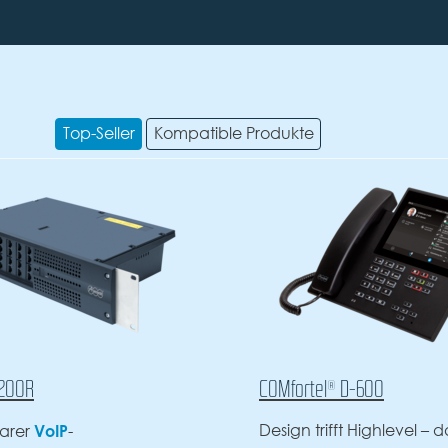
Top-Seller
Kompatible Produkte
COMfortel® D-600
CO
Design trifft Highlevel – das
Des