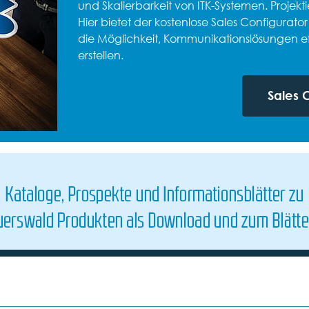
und Skalierbarkeit von ITK-Systemen. Proje
Hier bietet der kostenlose Sales Configurat
die Möglichkeit, Kommunikationslösungen eff
erstellen.
Sales 