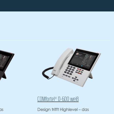
Mfortel® D-600 weiß
COMfortel® D-400
ign trifft Highlevel – das
Homeoffice oder 