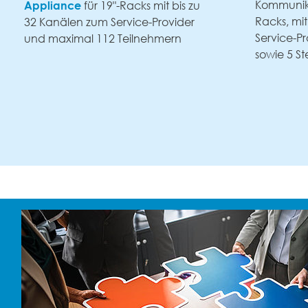
Kommunikationsserver für 19"-
"-Racks mit bis zu
Racks, mit max. 20 Kanälen zum
ervice-Provider
Service-Provider, 50 Teilnehmer
 Teilnehmern
sowie 5 Steckplätzen