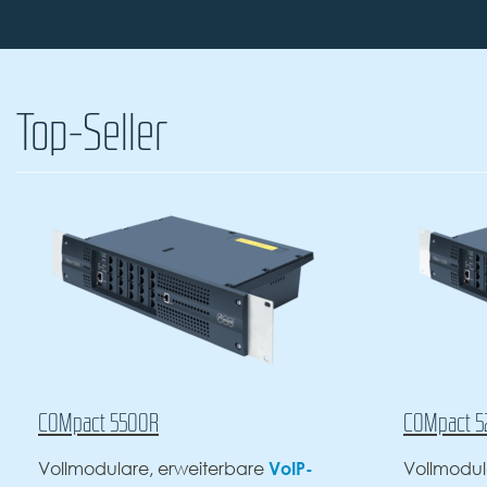
Top-Seller
COMpact 5200R
VoIP-
VoIP
weiterbare
Vollmodularer
-