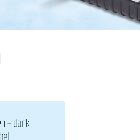
0
en – dank
bel