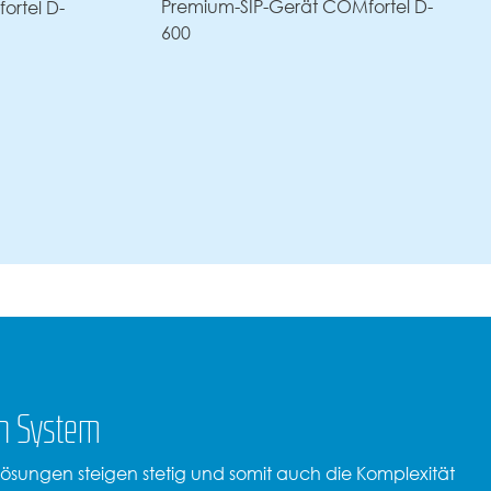
emium-SIP-Gerät COMfortel D-
Telefon
COMfortel 
0
professionelle Wa
en System
ungen steigen stetig und somit auch die Komplexität