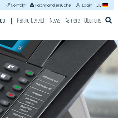
Kontakt
Fachhändlersuche
Login
DE
op
Partnerbereich
News
Karriere
Über uns