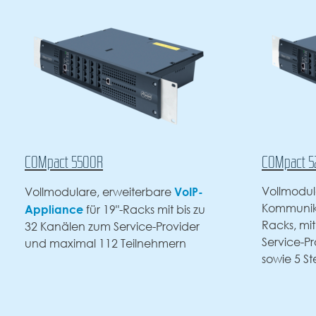
COMpact 5200R
COMfortel
Vollmodularer VoIP-
Design tri
Kommunikationsserver für 19"-
Premium-
Racks, mit max. 20 Kanälen zum
600
Service-Provider, 50 Teilnehmern
sowie 5 Steckplätzen