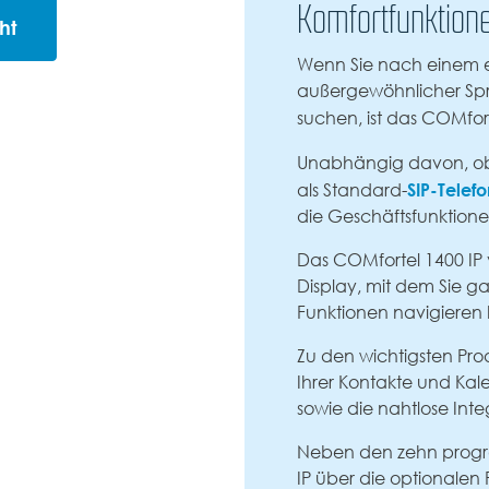
Komfortfunktion
ht
Wenn Sie nach einem 
außergewöhnlicher Spr
suchen, ist das COMfor
Unabhängig davon, ob 
SIP-Telef
als Standard-
die Geschäftsfunktion
Das COMfortel 1400 IP v
Display, mit dem Sie g
Funktionen navigieren
Zu den wichtigsten Pro
Ihrer Kontakte und Ka
sowie die nahtlose Integ
Neben den zehn progr
IP über die optionalen