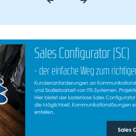
Sales Configurator (SC)
- der einfache Weg zum richtig
Kundenanforderungen an Kommunikationslös
und Skalierbarkeit von ITK-Systemen. Proje
Hier bietet der kostenlose Sales Configurat
die Möglichkeit, Kommunikationslösungen eff
erstellen.
Sales 