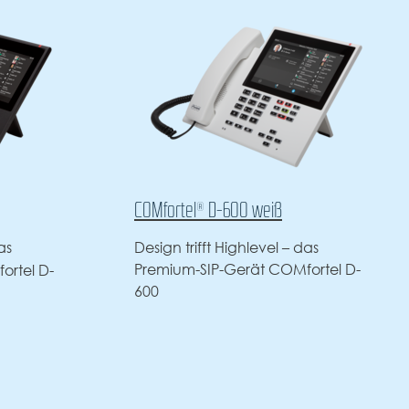
COMfortel® D-400
as
Homeoffice oder Büro ­– das SIP-
ortel D-
Telefon COMfortel D-400 ist die
professionelle Wahl