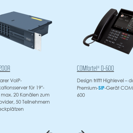
® D-600
COMfortel® D-600 weiß
fft Highlevel – das
Design trifft Highlevel – d
SIP
Premium-SIP-Gerät COMf
-Gerät COMfortel D-
600