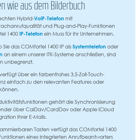
en wie aus dem Bilderbuch
VoIP-Telefon
echten Hybrid-
mit
achanrufqualität und Plug-and-Play-Funktionen
IP-Telefon
tel 1400
ein Muss für Ihr Unternehmen.
Systemtelefon
Sie das COMfortel 1400 IP als
oder
on
an einem unserer ITK-Systeme anschließen, sind
en unbegrenzt.
erfügt über ein farbenfrohes 3,5-Zoll-Touch-
anz einfach zu den relevanten Features oder
 können.
duktivitätsfunktionen gehört die Synchronisierung
lender über CalDav/CardDav oder Apple iCloud
ration Ihrer E-Mails.
ammierbaren Tasten verfügt das COMfortel 1400
 Funktionen eines integrierten Anrufbeantworters