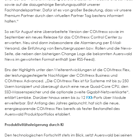
sowie auf die dazugehörige Beratungsqualität unserer
Fachhandelspartner. Dafür ist es von großer Bedeutung, dass wir unsere
Premium Partner durch den virtuellen Partner Tag bestens informiert
halten.“
So sei für August eine überarbeitete Version der COMtrexx sowie im
September ein neues Release für das COMtrexx Control Center zu
erwarten. Neu sind dann insbesondere die Alarmierung per E-Mail-
Versand, die Einführung von Benutzergruppen bzw. Rollen und die News-
Seite, die neben den bisherigen Change Logs die bekannten Auerswald
News im gewohnten Format enthält (per RSS-Feed).
Eins der Highlights unter den Weiterentwicklungen ist die COMtrexx Flex,
der leistungsgesteigerte Nachfolger der COMtrexx Business und
COMtrexx Advanced. „Die COMtrexx Flex ist für Systeme mit bis zu 250
Usern konzipiert und überzeugt durch eine neue Quad-Core CPU, den
SSD-Massenspeicher und die optionale zweite Gigabit-Netzwerkkarte“,
erklärt Lembke. Darüber hinaus seien bis zu 12
FXS
-Ports über Module
erweiterbar. Erst Anfang des Jahres gelauncht, hat sich die neue,
energiesparende COMtrexx Flex bereits als fester Bestandteil des
Auerswald Produktportfolios etabliert.
Produktivitätssteigerung durch KI
Den technologischen Fortschritt stets im Blick, setzt Auerswald bei seinen