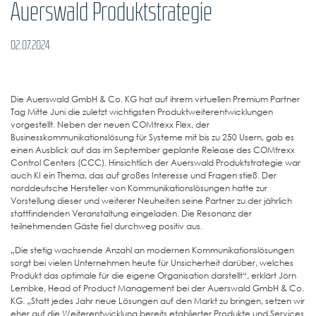
Auerswald Produktstrategie
02.07.2024
Die Auerswald GmbH & Co. KG hat auf ihrem virtuellen Premium Partner
Tag Mitte Juni die zuletzt wichtigsten Produktweiterentwicklungen
vorgestellt. Neben der neuen COMtrexx Flex, der
Businesskommunikationslösung für Systeme mit bis zu 250 Usern, gab es
einen Ausblick auf das im September geplante Release des COMtrexx
Control Centers (CCC). Hinsichtlich der Auerswald Produktstrategie war
auch KI ein Thema, das auf großes Interesse und Fragen stieß. Der
norddeutsche Hersteller von Kommunikationslösungen hatte zur
Vorstellung dieser und weiterer Neuheiten seine Partner zu der jährlich
stattfindenden Veranstaltung eingeladen. Die Resonanz der
teilnehmenden Gäste fiel durchweg positiv aus.
„Die stetig wachsende Anzahl an modernen Kommunikationslösungen
sorgt bei vielen Unternehmen heute für Unsicherheit darüber, welches
Produkt das optimale für die eigene Organisation darstellt“, erklärt Jörn
Lembke, Head of Product Management bei der Auerswald GmbH & Co.
KG. „Statt jedes Jahr neue Lösungen auf den Markt zu bringen, setzen wir
eher auf die Weiterentwicklung bereits etablierter Produkte und Services