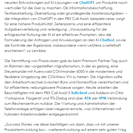
neusten Entwicklungen auf KI-Lösungen wie
ChatGPT
, um Produkte noch
wertvoller für die User zu machen. Ob Informationsbeschaffung,
Textbearbeitung, Übersetzung oder grundlegende Assistenzaufgaben –
die Integration von ChatGPT in den PBX Call Assist, beispielsweise, sorgt
für eine höhere Produktivität, Zeitersparnis und eine effizientere
Aufgabenverteilung und -erledigung. „Voraussetzung für die
erfolgreiche Nutzung der KI ist ein effektives Prompten, also die
Formulierung der Anfragen und Anweisungen an den KI-
Chatbot
, sowie
die Kontrolle der Ergebnisse, insbesondere wenn Letztere zweifelhaft
erscheinen“, so Lembke.
Die Vermittlung von Praxiswissen gab es beim Premium Partner Tag auch
im Rahmen der vorgestellten Migrationsstory, in der es gelang, eine
Steuerkanzlei mit Auerswald COMmander 6000 in die modernere und
flexiblere Umgebung der COMtrexx VM zu heben. Die Migration sollte
den Arbeitsortwechsel zwischen Büro und Homeoffice vereinfachen und
für effizientere, reibungslosere Prozesse sorgen. Heute arbeiten die
Beschäftigten mit dem PBX Call Assist 5
Softclient
und Addison im Citrix
Workspace. Faxgerät und TFS-Dialog sind über
ATA
per
VPN
-Verbindung
zum Rechenzentrum nutzbar. Die Wartung und Administration der
Telefonanlage erfolgen überwiegend remote, was Unternehmen mit
hybriden Arbeitsmodellen entgegenkommt.
„Success Stories wie diese bestätigen uns darin, dass wir mit unserer
Produktentwicklung bzw. -weiterentwicklung auf einem sehr guten Weg