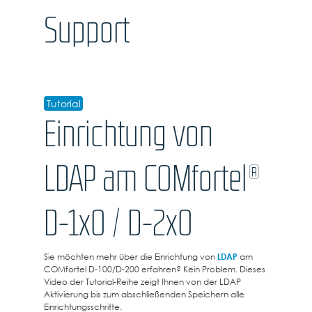
Support
Tutorial
Einrichtung von
LDAP am COMfortel®
D-1x0 / D-2x0
Sie möchten mehr über die Einrichtung von
LDAP
am
COMfortel D-100/D-200 erfahren? Kein Problem. Dieses
Video der Tutorial-Reihe zeigt Ihnen von der LDAP
Aktivierung bis zum abschließenden Speichern alle
Einrichtungsschritte.