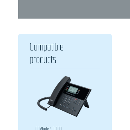
Compatible
products
COMfortel® D-100